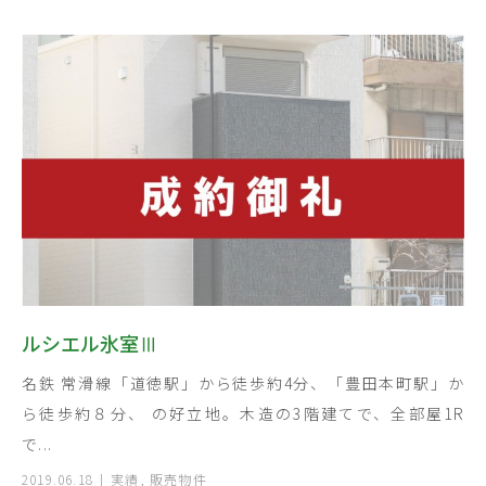
ルシエル氷室Ⅲ
名鉄 常滑線「道徳駅」から徒歩約4分、「豊田本町駅」か
ら徒歩約８分、 の好立地。木造の3階建てで、全部屋1R
で...
2019.06.18
実績
,
販売物件