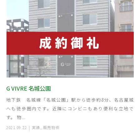
G VIVRE 名城公園
地下鉄 名城線「名城公園」駅から徒歩約8分、名古屋城
へも徒歩圏内です。近隣にコンビニもあり便利な立地で
す。 物...
2021.09.22
実績
,
販売物件