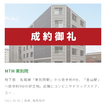
MTM 東別院
地下鉄 名城線「東別院駅」から徒歩約4分、「金山駅」
へ徒歩約9分の好立地。近隣にコンビニやドラッグストア、
スー...
2021.05.06
実績
,
販売物件