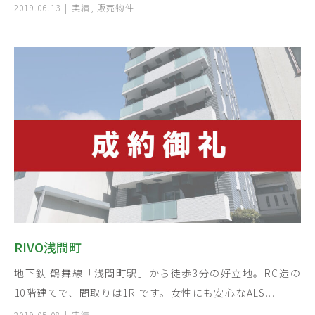
2019.06.13
実績
,
販売物件
RIVO浅間町
地下鉄 鶴舞線「浅間町駅」から徒歩3分の好立地。RC造の
10階建てで、間取りは1R です。女性にも安心なALS...
2019.05.08
実績