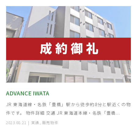
ADVANCE IWATA
JR 東海道線・名鉄「豊橋」駅から徒歩約8分と駅近くの物
件です。 物件詳細 交通 JR 東海道本線・名鉄「豊橋...
2023.08.21
実績
,
販売物件