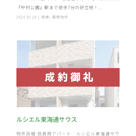
『中村公園』駅まで徒歩7分の好立地！...
2020.05.20
実績
,
販売物件
ルシエル東海通サウス
物件詳細 投資用アパート ルシエル東海通サウ