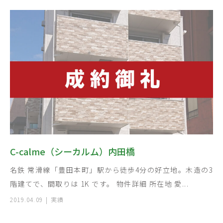
C-calme（シーカルム）内田橋
名鉄 常滑線「豊田本町」駅から徒歩4分の好立地。木造の3
階建てで、間取りは 1K です。 物件詳細 所在地 愛...
2019.04.09
実績