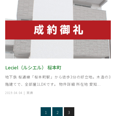
Leciel（ルシエル） 桜本町
地下鉄 桜通線「桜本町駅」から徒歩3分の好立地。木造の3
階建てで、全部屋1LDKです。 物件詳細 所在地 愛知...
2019.04.04
実績
1
2
3